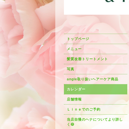
トップページ
メニュー
髪質改善トリートメント
写真
angle取り扱いヘアーケア商品
カレンダー
店舗情報
Ｌｉｎｅでのご予約
当店自慢のヘナについてより詳し
く😄