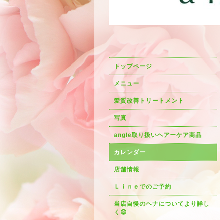
トップページ
メニュー
髪質改善トリートメント
写真
angle取り扱いヘアーケア商品
カレンダー
店舗情報
Ｌｉｎｅでのご予約
当店自慢のヘナについてより詳し
く😄