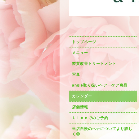
トップページ
メニュー
髪質改善トリートメント
写真
angle取り扱いヘアーケア商品
カレンダー
店舗情報
Ｌｉｎｅでのご予約
当店自慢のヘナについてより詳し
く😄