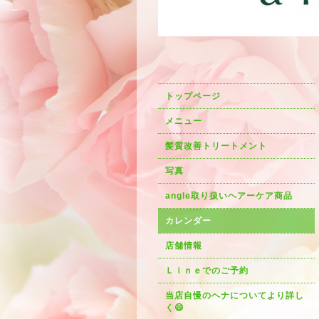
トップページ
メニュー
髪質改善トリートメント
写真
angle取り扱いヘアーケア商品
カレンダー
店舗情報
Ｌｉｎｅでのご予約
当店自慢のヘナについてより詳し
く😄