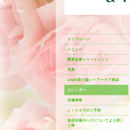
トップページ
メニュー
髪質改善トリートメント
写真
angle取り扱いヘアーケア商品
カレンダー
店舗情報
Ｌｉｎｅでのご予約
当店自慢のヘナについてより詳し
く😄