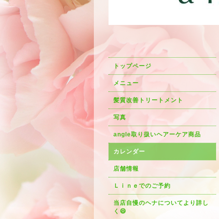
トップページ
メニュー
髪質改善トリートメント
写真
angle取り扱いヘアーケア商品
カレンダー
店舗情報
Ｌｉｎｅでのご予約
当店自慢のヘナについてより詳し
く😄